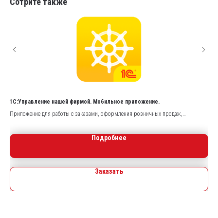
Сотрите также
1С:Управление нашей фирмой. Мобильное приложение.
Обл
о
Приложение для работы с заказами, оформления розничных продаж,
Раб
проведения кассовых и производственных операций и ведения базового учета.
маг
Подробнее
Заказать