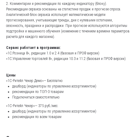
2. Комментарии и рекомендации по каждому индикатору (блоку).
Рекомендации сервиса основаны на статистике продаж и прогнозе спроса.
Аналитический блок сервиса использует математические модели
прогнозирования, учитывающие тренды, дни с нулевыми остатками,
сезонность, праздники и распродажи. При прогнозе используются алгоритмы
подстройки и машинного обучения (изменение с течением времени параметров
расчета для каждого магазина).
Сервис работает в программах:
«1С:Розница 8», редакции 1.0 и 2.4 (базовая и ПРОФ версии)
«1С:Управление торговлей 8», редакции 10.3 и 11.2 (базовая и ПРОФ версии)
Цены
«1С-Ритейл Чекер Демо»— Бесплатно
дашборд (индикаторы по управлению ассортиментом)
рекомендации по ТОП-3 товарам
Подключиться самостоятельно
«1С-Ритейл Чекер»— 375 руб./мес.
дашборд (индикаторы по управлению ассортиментом)
рекомендации по всем товарам