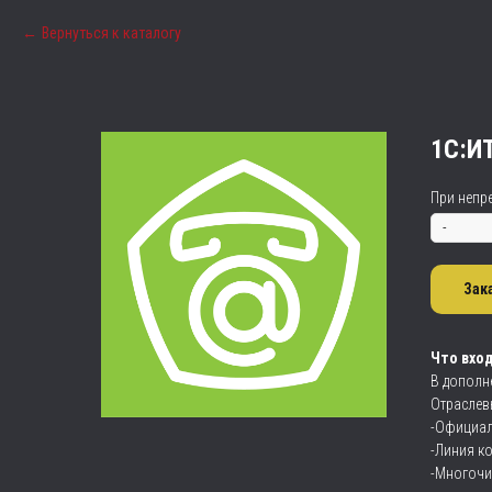
Вернуться к каталогу
1С:И
При непр
Зак
Что вход
В дополн
Отраслев
-Официал
-Линия к
-Многочи