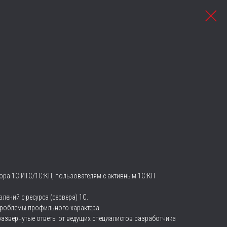
ора 1С:ИТС/1С:КП, пользователям с активным 1С:КП
ений с ресурса (сервера) 1С.
проблемы профильного характера.
азвернутые ответы от ведущих специалистов разработчика