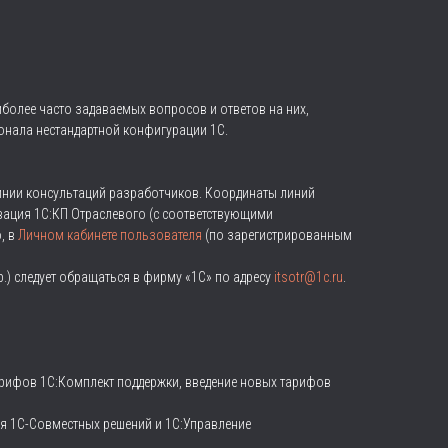
иболее часто задаваемых вопросов и ответов на них,
нала нестандартной конфигурации 1С.
инии консультаций разработчиков. Координаты линий
вация 1С:КП Отраслевого (с соответствующими
, в
Личном кабинете пользователя
(по зарегистрированным
.) следует обращаться в фирму «1С» по адресу
itsotr@1c.ru
.
тарифов 1С:Комплект поддержки, введение новых тарифов
ия 1С-Совместных решений и 1С:Управление