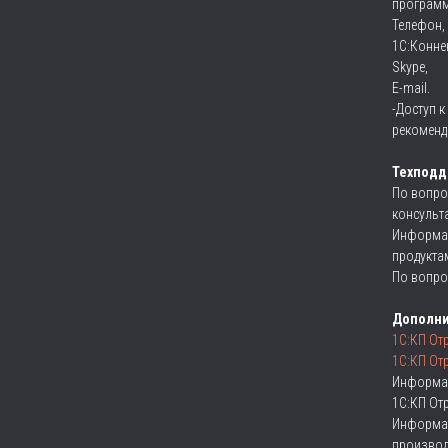
программ
Телефон,
1C:Коннек
Skype,
E-mail.
-Доступ 
рекоменд
Техподд
По вопро
консульт
Информац
продукта
По вопро
Дополн
1С:КП От
1С:КП От
Информа
1С:КП От
Информа
производ