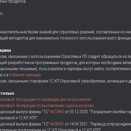
ных продуктов.
т,
к накопительным базам знаний для отраслевых решений, составленных из на
аций методистов для максимально полезного использования всего функцио
ержка
сам, связанным с использованием Отраслевых ПП следует обращаться на л
аций разработчиков программных продуктов, для которых необходима акти
ионными письмами), пользователи и партнеры могут найти, соответственно
м) и в
Кабинете партнера
.
сам, связанным с тарифами 1С:КП Отраслевой (приобретение, активация и др
ительно
раслевой. Инструкция по активации для пользователя
раслевой. Инструкция по выставлению оценок качества
ционный выпуск фирмы "1С"
№27863
от 03.12.2020. "Расширение линейки 
раслевой и 1С:КП УПП"
ционный выпуск фирмы "1С"
№28247
от 14.04.2021. "Перевод сопровожден
ственным предприятием на 1С:КП Отраслевой и 1С:КП:УПП"