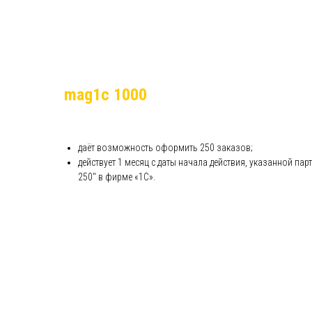
mag1c 1000
даёт возможность оформить 250 заказов;
действует 1 месяц с даты начала действия, указанной па
250" в фирме «1С».