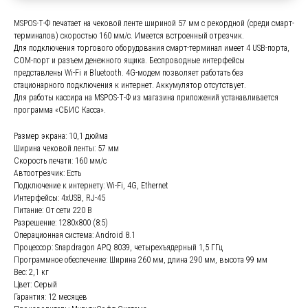
MSPOS-Т-Ф печатает на чековой ленте шириной 57 мм с рекордной (среди смарт-
терминалов) скоростью 160 мм/с. Имеется встроенный отрезчик.
Для подключения торгового оборудования смарт-терминал имеет 4 USB-порта,
COM-порт и разъем денежного ящика. Беспроводные интерфейсы
представлены Wi-Fi и Bluetooth. 4G-модем позволяет работать без
стационарного подключения к интернет. Аккумулятор отсутствует.
Для работы кассира на MSPOS-Т-Ф из магазина приложений устанавливается
программа «СБИС Касса».
Размер экрана: 10,1 дюйма
Ширина чековой ленты: 57 мм
Скорость печати: 160 мм/c
Автоотрезчик: Есть
Подключение к интернету: Wi-Fi, 4G, Еthernet
Интерфейсы: 4хUSB, RJ-45
Питание: От сети 220 В
Разрешение: 1280х800 (8:5)
Операционная система: Android 8.1
Процессор: Snapdragon APQ 8039, четырехъядерный 1,5 ГГц
Программное обеспечение: Ширина 260 мм, длина 290 мм, высота 99 мм
Вес: 2,1 кг
Цвет: Серый
Гарантия: 12 месяцев