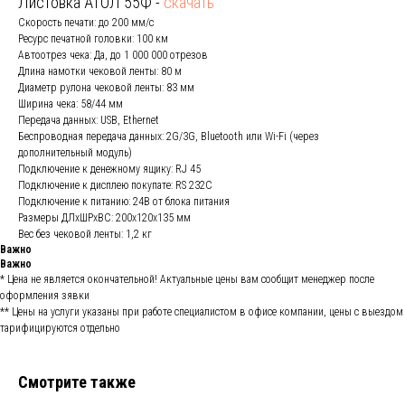
Листовка АТОЛ 55Ф -
скачать
Скорость печати: до 200 мм/с
Ресурс печатной головки: 100 км
Автоотрез чека: Да, до 1 000 000 отрезов
Длина намотки чековой ленты: 80 м
Диаметр рулона чековой ленты: 83 мм
Ширина чека: 58/44 мм
Передача данных: USB, Ethernet
Беспроводная передача данных: 2G/3G, Bluetooth или Wi-Fi (через
дополнительный модуль)
Подключение к денежному ящику: RJ 45
Подключение к дисплею покупате: RS 232C
Подключение к питанию: 24В от блока питания
Размеры ДЛхШРхВС: 200х120х135 мм
Вес без чековой ленты: 1,2 кг
Важно
Важно
* Цена не является окончательной! Актуальные цены вам сообщит менеджер после
оформления зявки
** Цены на услуги указаны при работе специалистом в офисе компании, цены с выездом
тарифицируются отдельно
Смотрите также