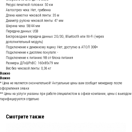
Ресурс печатной головки: 50 км
Автоотрез чека: Нет, гребенка
Длина намотки чековой ленты: 35 м
Диаметр рулона чековой ленты: 47 мм
Ширина чека: 58/44 мм
Передача данных: USB
Беспроводная передача данных: 2G/3G, Bluetooth или Wi-Fi (через
дополнительный модуль)
Подключение к денежному ящику: Нет, доступно в АТОЛ 30Ф+
Подключение к дисплею покупате: -
Подключение к питанию: 9В от блока питания
Размеры ДЛхШРхВС: 160х85х79 мм
Вес без чековой ленты: 0,36 кг
Важно
Важно
* Цена не является окончательной! Актуальные цены вам сообщит менеджер после
оформления зявки
** Цены на услуги указаны при работе специалистом в офисе компании, цены с выездом
тарифицируются отдельно
Смотрите также