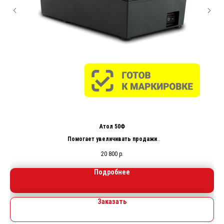
Атол 50Ф
Она
Помогает увеличивать продажи
ями
Привлекайте внимание покупателя, размещая на чеке маркетинговую
20 800
р.
ыми
информацию, информацию о скидках, специальных акциях и другой
необходимой для создания лояльных отношений с Вашими покупателями.
Подробнее
Печать маркетинговой информации.
Заказать