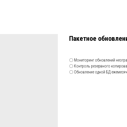
Пакетное обновлени
〇 Мониторинг обновлений неогра
〇 Контроль резервного копиров
〇 Обновление одной БД ежемеся