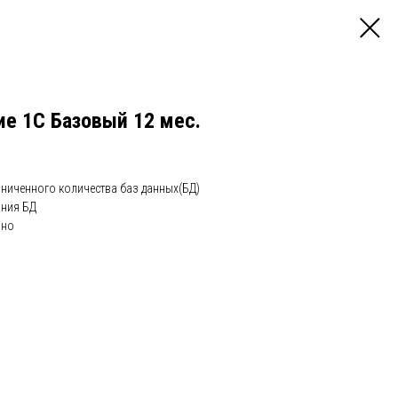
е 1С Базовый 12 мес.
ниченного количества баз данных(БД)
ания БД
чно