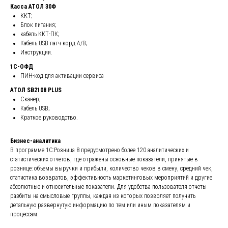
Касса АТОЛ 30Ф
ККТ;
Блок питания;
кабель ККТ-ПК;
Кабель USB патч-корд A/B;
Инструкции.
1С-ОФД
ПИН-код для активации сервиса
АТОЛ SB2108 PLUS
Сканер;
Кабель USB;
Краткое руководство.
Бизнес-аналитика
В программе 1С:Розница 8 предусмотрено более 120 аналитических и
статистических отчетов, где отражены основные показатели, принятые в
рознице: объемы выручки и прибыли, количество чеков в смену, средний чек,
статистика возвратов, эффективность маркетинговых мероприятий и другие
абсолютные и относительные показатели. Для удобства пользователя отчеты
разбиты на смысловые группы, каждая из которых позволяет получить
детальную развернутую информацию по тем или иным показателям и
процессам.