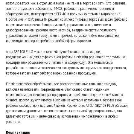
использоваться как в отдельном магазине, так и в торговой сети. Это решение,
соответствующее требованиям 54-ФЗ, работает с различным торговым
оборудованием, интегрируется с ЕГАИС и прочими системами маркировки.
Программа «1С:Розница 8» решает комплекс типовых торговых задач (работа с
нормативно-справочной информацией, управление ассортиментом и
ценообразованием, рабочее место кассира, внедрение систем лояльности,
управление запасами / закупками и прочее), но может гибко настраиваться
индивидуально под потребности любой сферы торговли.
Атол SB2108 PLUS — современный ручной сканер штрихкодов,
предназначенный для эффективной работы в области розничной торговли, на
предприятиях общественного питания, в сфере услуг. Эта модель была
разработана в полном соответствии с актуальными нормами законодательства,
которые затрагивают работу с маркированной продукцией.
Прибор способен обрабатывать все распространенные типы штрихкодов,
включая нечеткие или поврежденные. Этот сканер станет надежным
помощником для начинающих предпринимателей или представителей малого
бизнеса, поскольку отличается высоким качеством исполнения, безотказной
работоспособностью и доступной ценой. Кроме того, АТОЛ SB2108 PLUS обладает
достаточным уровнем пыле-влаго защиты и отличной ударопрочностью, что
делает его готовым к интенсивному использованию практически в любых
условиях.
Комплектация