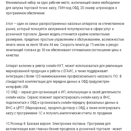
Минимальный набор на одно рабочее место, включающий самое необходимое
для запуска торговой точки: кассу, ПИН-код ОФД, 2D сканер штрихкодов и
программное обеспечение.
Атол — один из самых распространенных кассовых аппаратов на отечественном
рынке, который пользуется заслуженной популярностью в сфере услуг и
розничной торговли. Данная модель отличается крайне компактными
размерами, предельно простым управлением и обслуживанием, возможностью
печати чеков на ленте 58 или 44 мм. Скорость печати до 75 мм/сек и ресурс
печатающей головки до 50 км обеспечивают оптимальное соотношение цены и
качества.
Аппарат включен в реестр онлайн-ККТ, может использоваться для реализации
маркированной продукции и работы с ЕГАИС, а также поддерживает
интеграцию с более 120 наименованиями профессионального кассового ПО. В
стандартной комплектации для передачи данных в ОФД предусмотрен
интерфейс USB.
1С-ОФД — сервис для организаций и ИП, использующих в своей деятельности
онлайн-кассы. Сервис поможет зарегистрировать онлайн-кассу в ФНС,
подключиться к ОФД и организовать онлайн-передачу фискальных данных в
ФНС и ЦРПТ (Маркировка), продлить договор с ОФД, а также интегрировать
кассу с программами 1С и получать аналитические отчеты по продажам.
1С:Розница 8. Базовая версия. Электронная поставка. Программа для
автоматизации всех главных бизнес-процессов в розничной торговле - может