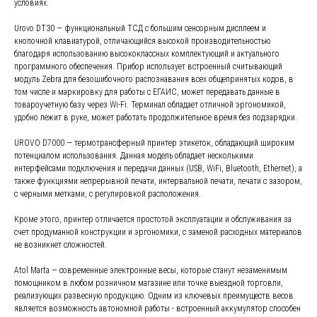
условиях.
Urovo DT30 — функциональный ТСД с большим сенсорным дисплеем и
кнопочной клавиатурой, отличающийся высокой производительностью
благодаря использованию высококлассных комплектующий и актуального
программного обеспечения. Прибор использует встроенный считывающий
модуль Zebra для безошибочного распознавания всех общепринятых кодов, в
том числе и маркировку для работы с ЕГАИС, может передавать данные в
товароучетную базу через Wi-Fi. Терминал обладает отличной эргономикой,
удобно лежит в руке, может работать продолжительное время без подзарядки.
UROVO D7000 — термотрансферный принтер этикеток, обладающий широким
потенциалом использования. Данная модель обладает несколькими
интерфейсами подключения и передачи данных (USB, WiFi, Bluetooth, Ethernet), а
также функциями непрерывной печати, интервальной печати, печати с зазором,
с черными метками, с регулировкой расположения.
Кроме этого, принтер отличается простотой эксплуатации и обслуживания за
счет продуманной конструкции и эргономики, с заменой расходных материалов
не возникнет сложностей.
Atol Marta — современные электронные весы, которые станут незаменимым
помощником в любом розничном магазине или точке выездной торговли,
реализующих развесную продукцию. Одним из ключевых преимуществ весов
является возможность автономной работы - встроенный аккумулятор способен