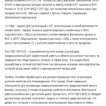
Важная особенность АТОЛ 27Ф - полное соответствие всем требованиям 54-ФЗ,
ЕГАИС и маркировке (аппарат включен в реестр онлайн-ККТ приказом ФНС
России от 19.02.2019 №ЕД-7-20/75@). Это позволяет использовать кассу при
продаже алкоголя, табачных изделий и прочих товаров, подлежащих
обязательной маркировке.
1С-ОФД — сервис для организаций и ИП, использующих в своей деятельности
онлайн-кассы. Сервис поможет зарегистрировать онлайн-кассу в ФНС,
подключиться к ОФД и организовать онлайн-передачу фискальных данных в
ФНС и ЦРПТ (Маркировка), продлить договор с ОФД, а также интегрировать
кассу с программами 1С и получать аналитические отчеты по продажам.
Атол SB2108 PLUS — современный ручной сканер штрихкодов,
предназначенный для эффективной работы в области розничной торговли, на
предприятиях общественного питания, в сфере услуг. Эта модель была
разработана в полном соответствии с актуальными нормами законодательства,
которые затрагивают работу с маркированной продукцией.
Прибор способен обрабатывать все распространенные типы штрихкодов,
включая нечеткие или поврежденные. Этот сканер станет надежным
помощником для начинающих предпринимателей или представителей малого
бизнеса, поскольку отличается высоким качеством исполнения, безотказной
работоспособностью и доступной ценой. Кроме того, АТОЛ SB2108 PLUS обладает
достаточным уровнем пыле-влаго защиты и отличной ударопрочностью, что
делает его готовым к интенсивному использованию практически в любых