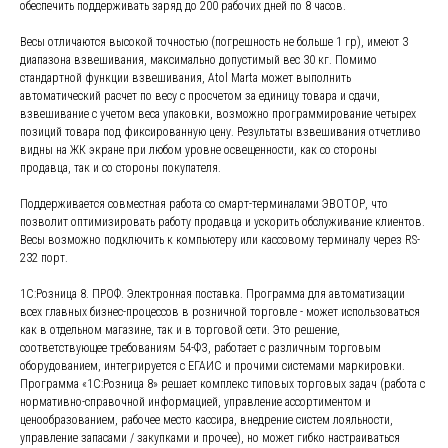
обеспечить поддерживать заряд до 200 рабочих дней по 8 часов.
Весы отличаются высокой точностью (погрешность не больше 1 гр), имеют 3
диапазона взвешивания, максимально допустимый вес 30 кг. Помимо
стандартной функции взвешивания, Atol Marta может выполнить
автоматический расчет по весу с просчетом за единицу товара и сдачи,
взвешивание с учетом веса упаковки, возможно программирование четырех
позиций товара под фиксированную цену. Результаты взвешивания отчетливо
видны на ЖК экране при любом уровне освещенности, как со стороны
продавца, так и со стороны покупателя.
Поддерживается совместная работа со смарт-терминалами ЭВОТОР, что
позволит оптимизировать работу продавца и ускорить обслуживание клиентов.
Весы возможно подключить к компьютеру или кассовому терминалу через RS-
232 порт.
1С:Розница 8. ПРОФ. Электронная поставка. Программа для автоматизации
всех главных бизнес-процессов в розничной торговле - может использоваться
как в отдельном магазине, так и в торговой сети. Это решение,
соответствующее требованиям 54-ФЗ, работает с различным торговым
оборудованием, интегрируется с ЕГАИС и прочими системами маркировки.
Программа «1С:Розница 8» решает комплекс типовых торговых задач (работа с
нормативно-справочной информацией, управление ассортиментом и
ценообразованием, рабочее место кассира, внедрение систем лояльности,
управление запасами / закупками и прочее), но может гибко настраиваться