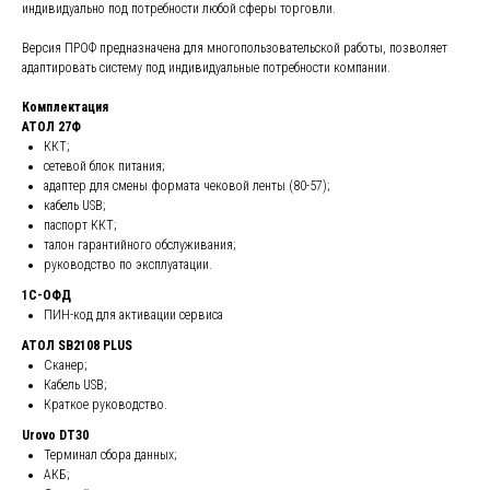
индивидуально под потребности любой сферы торговли.
Версия ПРОФ предназначена для многопользовательской работы, позволяет
адаптировать систему под индивидуальные потребности компании.
Комплектация
АТОЛ 27Ф
ККТ;
сетевой блок питания;
адаптер для смены формата чековой ленты (80-57);
кабель USB;
паспорт ККТ;
талон гарантийного обслуживания;
руководство по эксплуатации.
1С-ОФД
ПИН-код для активации сервиса
АТОЛ SB2108 PLUS
Сканер;
Кабель USB;
Краткое руководство.
Urovo DT30
Терминал сбора данных;
АКБ;