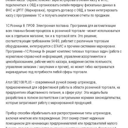
онлайн-кассы. Сервис поможет зарегистрировать онлайн-кассу в ФНС,
подключиться к ОФД и организовать онлайн-передачу фискальных данных в
ФНС и ЦРПТ (Маркировка), продлить договор с ОФД, а также интегрировать
кассу с программами 1С и получать аналитические отчеты по продажам.
1С:Розница 8. ПРОФ. Электронная поставка. Программа для автоматизации
всех главных бизнес-процессов в розничной торговле - может использоваться
как в отдельном магазине, так и в торговой сети. Это решение,
соответствующее требованиям 54-ФЗ, работает с различным торговым
оборудованием, интегрируется с ЕГАИС и прочими системами маркировки.
Программа «1С:Розница 8» решает комплекс типовых торговых задач (работа с
нормативно-справочной информацией, управление ассортиментом и
ценообразованием, рабочее место кассира, внедрение систем лояльности,
управление запасами / закупками и прочее), но может гибко настраиваться
индивидуально под потребности любой сферы торговли.
Атол SB2108 PLUS — современный ручной сканер штрихкодов,
предназначенный для эффективной работы в области розничной торговли, на
предприятиях общественного питания, в сфере услуг. Эта модель была
разработана в полном соответствии с актуальными нормами законодательства,
которые затрагивают работу с маркированной продукцией.
Прибор способен обрабатывать все распространенные типы штрихкодов,
включая нечеткие или поврежденные. Этот сканер станет надежным
помощником для начинающих предпринимателей или представителей малого