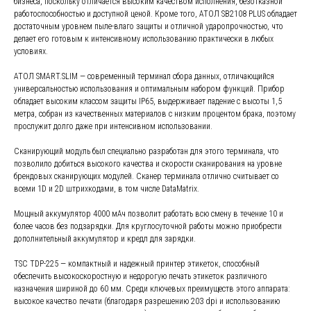
бизнеса, поскольку отличается высоким качеством исполнения, безотказной
работоспособностью и доступной ценой. Кроме того, АТОЛ SB2108 PLUS обладает
достаточным уровнем пыле-влаго защиты и отличной ударопрочностью, что
делает его готовым к интенсивному использованию практически в любых
условиях.
АТОЛ SMART.SLIM — современный терминал сбора данных, отличающийся
универсальностью использования и оптимальным набором функций. Прибор
обладает высоким классом защиты IP65, выдерживает падение с высоты 1,5
метра, собран из качественных материалов с низким процентом брака, поэтому
прослужит долго даже при интенсивном использовании.
Сканирующий модуль был специально разработан для этого терминала, что
позволило добиться высокого качества и скорости сканирования на уровне
брендовых сканирующих модулей. Сканер терминала отлично считывает со
всеми 1D и 2D штрихкодами, в том числе DataMatrix.
Мощный аккумулятор 4000 мАч позволит работать всю смену в течение 10 и
более часов без подзарядки. Для круглосуточной работы можно приобрести
дополнительный аккумулятор и кредл для зарядки.
TSC TDP-225 — компактный и надежный принтер этикеток, способный
обеспечить высокоскоростную и недорогую печать этикеток различного
назначения шириной до 60 мм. Среди ключевых преимуществ этого аппарата:
высокое качество печати (благодаря разрешению 203 dpi и использованию