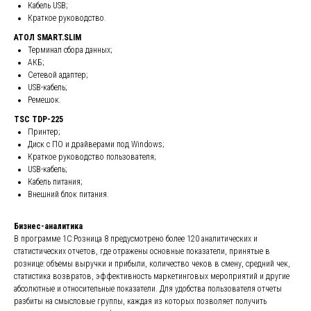
Кабель USB;
Краткое руководство.
АТОЛ SMART.SLIM
Терминал сбора данных;
АКБ;
Сетевой адаптер;
USB-кабель;
Ремешок.
TSC TDP-225
Принтер;
Диск с ПО и драйверами под Windows;
Краткое руководство пользователя;
USB-кабель;
Кабель питания;
Внешний блок питания.
Бизнес-аналитика
В программе 1С:Розница 8 предусмотрено более 120 аналитических и
статистических отчетов, где отражены основные показатели, принятые в
рознице: объемы выручки и прибыли, количество чеков в смену, средний чек,
статистика возвратов, эффективность маркетинговых мероприятий и другие
абсолютные и относительные показатели. Для удобства пользователя отчеты
разбиты на смысловые группы, каждая из которых позволяет получить