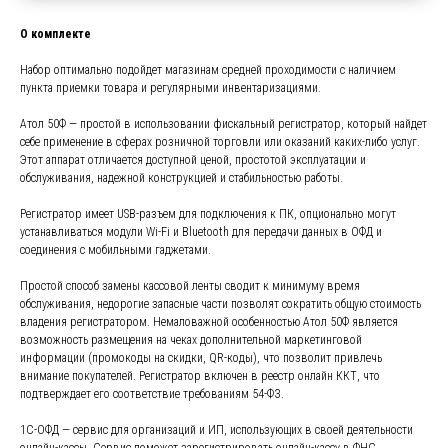
О комплекте
Набор оптимально подойдет магазинам средней проходимости с наличием
пункта приемки товара и регулярными инвентаризациями.
Атол 50Ф — простой в использовании фискальный регистратор, который найдет
себе применение в сферах розничной торговли или оказаний каких-либо услуг.
Этот аппарат отличается доступной ценой, простотой эксплуатации и
обслуживания, надежной конструкцией и стабильностью работы.
Регистратор имеет USB-разъем для подключения к ПК, опционально могут
устанавливаться модули Wi-Fi и Bluetooth для передачи данных в ОФД и
соединения с мобильными гаджетами.
Простой способ замены кассовой ленты сводит к минимуму время
обслуживания, недорогие запасные части позволят сократить общую стоимость
владения регистратором. Немаловажной особенностью Атол 50Ф является
возможность размещения на чеках дополнительной маркетинговой
информации (промокоды на скидки, QR-коды), что позволит привлечь
внимание покупателей. Регистратор включен в реестр онлайн ККТ, что
подтверждает его соответствие требованиям 54-ФЗ.
1С-ОФД — сервис для организаций и ИП, использующих в своей деятельности