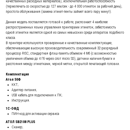
качественных расходных материалов), исключительная работоспособность
(термопечать со скоростью до 127 мм/сек - до 4 000 этикеток за рабочий день),
простота обслуживания (замена этикет-ленты займет всего пару минут).
Данная модель поставляется готовой к работе, распознает 4 наиболее
распространенных языка управления принтерами этикеток, себестоимость
одной этикетки является одной из самых невысоких среди аппаратов подобного
класса.
В принтере используются проверенные и качественные комплектующие,
обеспечивающие высокую производительность: современный 32-разрядный
процессор RISC, стандартная флэш-память объемом 4 Мб (с возможностью
увеличения объема до 4 Гб через слот micro SD), датчики наличия бумаги и
расстояния между этикетками, черной метки, открытой печатающей головки.
Комплектация
Атол 50Ф
ККТ;
Адаптер питания;
USB кабель для подключения к ПК;
Инструкция.
1С-ОФД
ПИН-код для активации сервиса
АТОЛ SB2108 PLUS
Сканер;