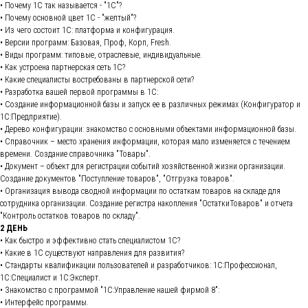
• Почему 1С так называется - "1С"?
• Почему основной цвет 1С - "желтый"?
• Из чего состоит 1С: платформа и конфигурация.
• Версии программ: Базовая, Проф, Корп, Fresh.
• Виды программ: типовые, отраслевые, индивидуальные.
• Как устроена партнерская сеть 1С?
• Какие специалисты востребованы в партнерской сети?
• Разработка вашей первой программы в 1С:
• Создание информационной базы и запуск ее в различных режимах (Конфигуратор и
1С:Предприятие).
• Дерево конфигурации: знакомство с основными объектами информационной базы.
• Справочник – место хранения информации, которая мало изменяется с течением
времени. Создание справочника "Товары".
• Документ – объект для регистрации событий хозяйственной жизни организации.
Создание документов "Поступление товаров", "Отгрузка товаров".
• Организация вывода сводной информации по остаткам товаров на складе для
сотрудника организации. Создание регистра накопления "ОстаткиТоваров" и отчета
"Контроль остатков товаров по складу".
2 ДЕНЬ
• Как быстро и эффективно стать специалистом 1С?
• Какие в 1С существуют направления для развития?
• Стандарты квалификации пользователей и разработчиков: 1С:Профессионал,
1С:Специалист и 1С:Эксперт.
• Знакомство с программой "1С:Управление нашей фирмой 8":
• Интерфейс программы.