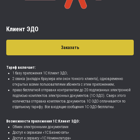
Клиент ЭДО
Заказать
Тариф включает:
1 базу приложения 1C:Клиент ЭДО;
2 сеанса (вкладок браузера или окон тонкого клиента), одновременно
открытых всеми пользователями абонента с этим приложением;
право бесплатной отправки контрагентам до 20 подписанных электронной
подписью комплектов электронных документов (1С-ЭДО). Сверх этого
количества отправка комплектов документов 1С-ЭДО оплачивается по
отдельному тарифу. Все входящие сообщения 1С-ЭДО бесплатны.
Возможности приложения 1C:Клиент ЭДО:
Обмен электронными документами
Доступ к сервисам «1С:Бизнес-сеть»
Доступ к сервису «1С:Номенклатура»