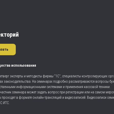
екторий
азать
ества использования
етверг эксперты и методисты фирмы "1С", специалисты контролирующих ор
ах законодательства. На семинарах подробно рассматриваются вопросы бухг
рственными информационными системами и применения кассовой техники.
частник семинара может задать вопрос при регистрации или на самом мероп
 проходят в формате онлайн-трансляций и видеозаписей. Видеозаписи сем
1С:ИТС.