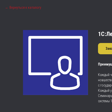
Вернуться к каталогу
1С:Л
Зак
Преимущ
Каждый ч
новшеств
с госуда
Каждый у
Семинары
системы 